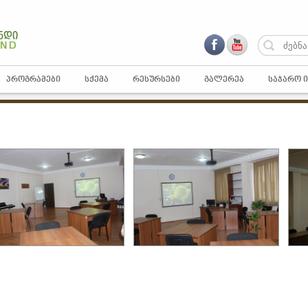
ᲞᲠᲝᲒᲠᲐᲛᲔᲑᲘ
ᲡᲥᲔᲛᲐ
ᲠᲔᲡᲣᲠᲡᲔᲑᲘ
ᲒᲐᲚᲔᲠᲔᲐ
ᲡᲐᲯᲐᲠᲝ 