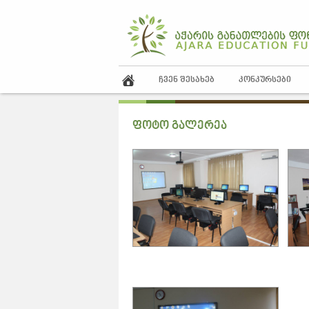
ᲩᲕᲔᲜ ᲨᲔᲡᲐᲮᲔᲑ
ᲙᲝᲜᲙᲣᲠᲡᲔᲑᲘ
ფოტო გალერეა