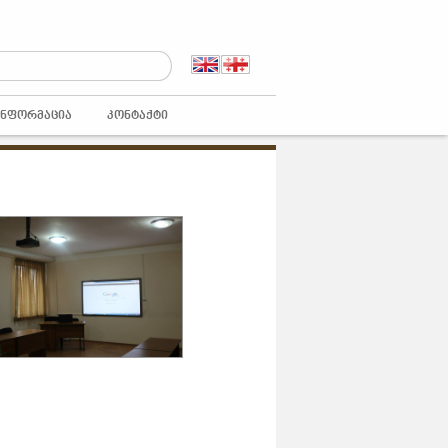
ᲘᲜᲤᲝᲠᲛᲐᲪᲘᲐ
ᲙᲝᲜᲢᲐᲥᲢᲘ